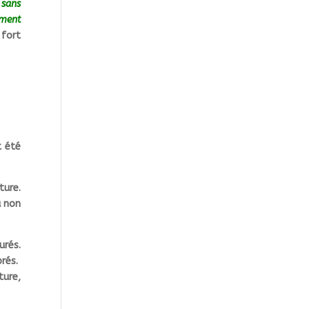
 sans
ement
 fort
t été
ure.
u non
urés.
brés.
ture,