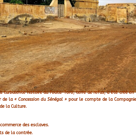
a turbulente histoire du Fouta-Toro, terre de refus, a été créé en
r de la
« Concession du Sénégal »
pour le compte de la Compagnie
de la Culture.
e commerce des esclaves.
ts de la contrée.