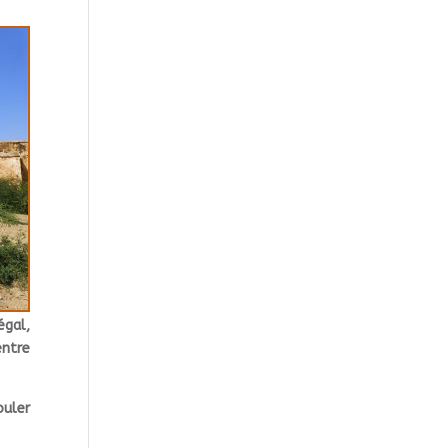
égal,
entre
ouler