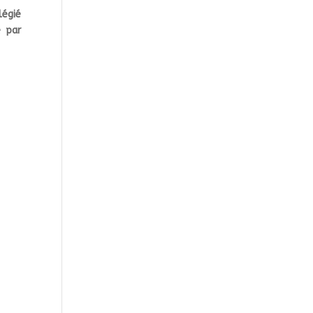
légié
é par