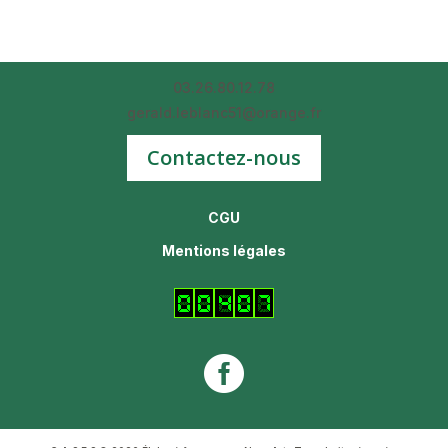
03.26.80.12.78
gerald.leblanc51@orange.fr
Contactez-nous
CGU
Mentions légales
